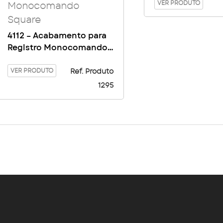
VER PRODUTO
Monocomando
Square
4112 – Acabamento para
Registro Monocomando
Square base DOCOL –
Cromado
VER PRODUTO
Ref. Produto
1295