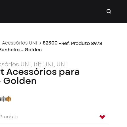
Acessórios UNI
82300 –
Ref. Produto 8978
 Banheiro – Golden
sórios UNI
,
Kit UNI
,
UNI
t Acessórios para
– Golden
ack
Carbon
Cromada
Golden
 Produto