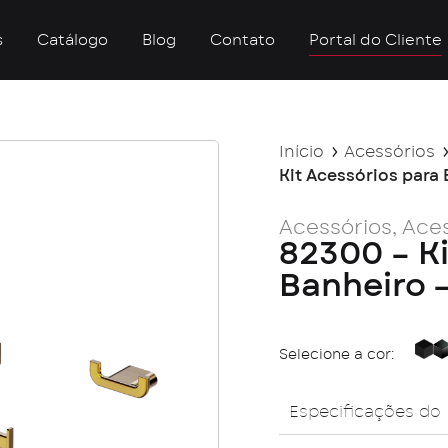
s
Catálogo
Blog
Contato
Portal do Cliente
Início
Acessórios
Kit Acessórios para
Acessórios
,
Aces
82300 – Ki
Banheiro 
Selecione a cor:
Bl
Especificações do