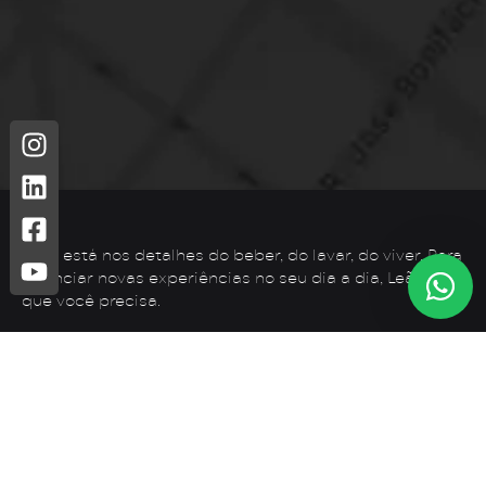
Leão está nos detalhes do beber, do lavar, do viver. Para
vivenciar novas experiências no seu dia a dia, Leão é o
que você precisa.
Telefone: (44) 3425-7300
Endereço: Rodovia PR 182 – KM 02 – Zona Rural, Loanda –
PR, 87900-000
E-mail:
contato@leaometais.com.br