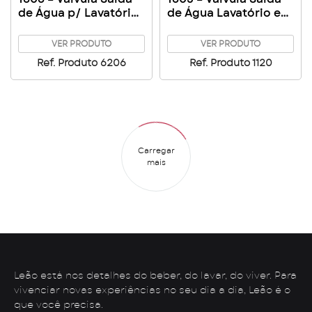
de Água p/ Lavatório
de Água Lavatório em
13cm
Aço Inox
VER PRODUTO
VER PRODUTO
Ref. Produto 6206
Ref. Produto 1120
Carregar
mais
Leão está nos detalhes do beber, do lavar, do viver. Para
vivenciar novas experiências no seu dia a dia, Leão é o
que você precisa.