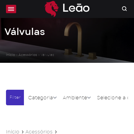
Válvulas
Início
»
Acessórios
»
Válvulas
Categoria
Ambiente
Selecione a co
Início
Acessórios