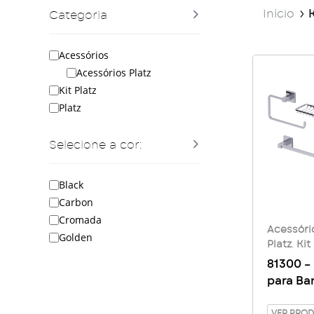
Início
K
Categoria
Acessórios
Acessórios Platz
Kit Platz
Platz
Selecione a cor:
Black
Carbon
Cromada
Acessóri
Golden
Platz
,
Kit
81300 –
para Ba
05 peça
VER PRO