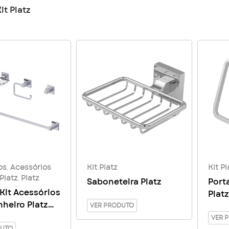
it Platz
os
,
Acessórios
Kit Platz
Kit Pl
 Platz
,
Platz
Saboneteira Platz
Port
 Kit Acessórios
Plat
nheiro Platz
VER PRODUTO
s
VER 
DUTO