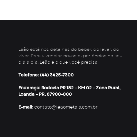
Leão está nos detalhes do beber, do lavar, do
viver. Para vivenciar novas experiências no seu
dia a dia, Leão é o que você precisa.
Telefone: (44) 3425-7300
Endereço: Rodovia PR 182 – KM 02 – Zona Rural,
Loanda – PR, 87900-000
E-mail:
contato@leaometais.com.br