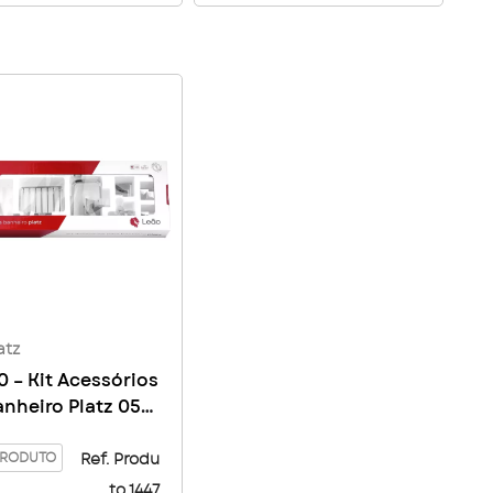
atz
0 – Kit Acessórios
anheiro Platz 05
s
PRODUTO
Ref. Produ
to 1447