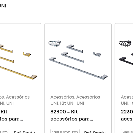
UNI
os
,
Acessórios
Acessórios
,
Acessórios
Acess
NI
,
UNI
UNI
,
Kit UNI
,
UNI
UNI
,
K
Kit
82300 – Kit
2230
ios para
acessórios para
aces
o – Golden
banheiro UNI –
UNI 
DUTO
VER PRODUTO
VER 