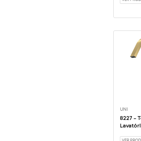
UNI
8227 – T
Lavatór
Concep
VER PRO