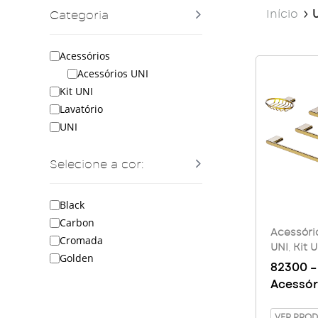
Início
Categoria
Acessórios
Acessórios UNI
Kit UNI
Lavatório
UNI
Selecione a cor:
Black
Carbon
Acessóri
Cromada
UNI
,
Kit U
Golden
82300 – 
Acessór
Banheir
VER PRO