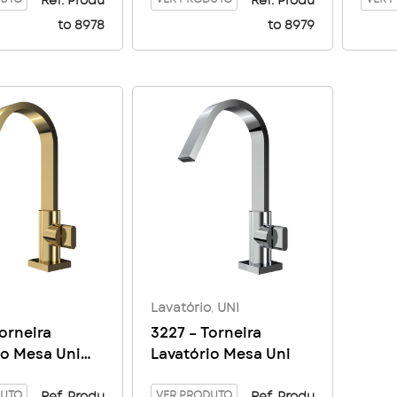
Carbon
Ref. Produ
Ref. Produ
to 8978
to 8979
Lavatório
,
UNI
orneira
3227 – Torneira
io Mesa Uni
Lavatório Mesa Uni
t
DUTO
VER PRODUTO
Ref. Produ
Ref. Produ