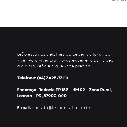
Leão está nos detalhes do beber, do lavar, do
viver. Para vivenciar novas experiências no seu
dia a dia, Leão é o que você precisa.
Telefone: (44) 3425-7300
Endereço: Rodovia PR 182 – KM 02 – Zona Rural,
Loanda – PR, 87900-000
E-mail:
contato@leaometais.com.br