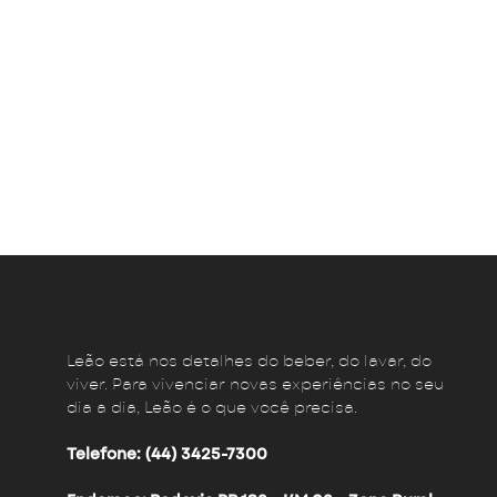
Leão está nos detalhes do beber, do lavar, do
viver. Para vivenciar novas experiências no seu
dia a dia, Leão é o que você precisa.
Telefone: (44) 3425-7300