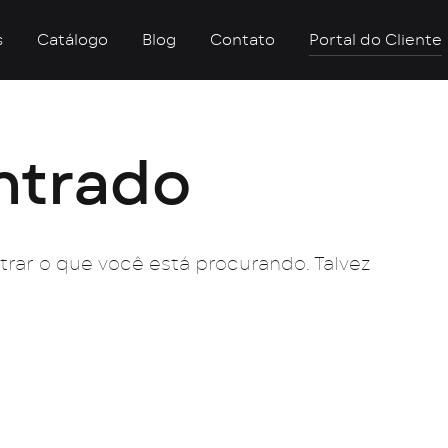
s
Catálogo
Blog
Contato
Portal do Cliente
ntrado
ar o que você está procurando. Talvez