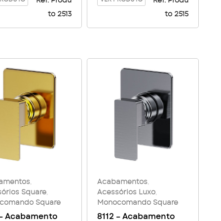
 Square – Golden
Baixa Square – Golden
Ref. Produ
Ref. Produ
to 2513
to 2515
amentos
,
Acabamentos
,
órios Square
,
Acessórios Luxo
,
comando Square
Monocomando Square
 – Acabamento
8112 – Acabamento