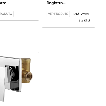
stro
Registro
ocomando
Monocomando
re Base
PRODUTO
Square
VER PRODUTO
Ref. Produ
/Deca
to 6716