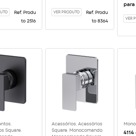
para
io mesa Bica
Lavatório Mesa Bica
Mon
quare –
DUTO
Baixa Square – Black
VER PRODUTO
Ref. Produ
Ref. Produ
Squa
VER 
to 2516
to 8364
Gol
ntos
,
Acessórios
,
Acessórios
Mono
os Square
,
Square
,
Monocomando
,
4114