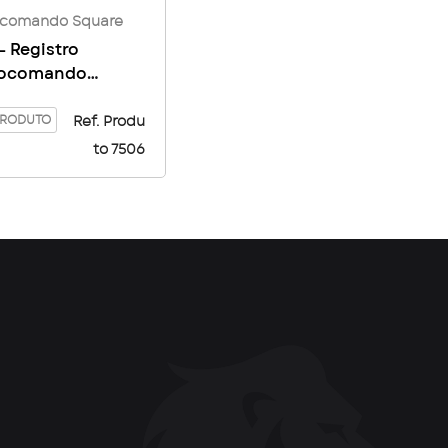
comando Square
– Registro
ocomando
re 1/2 – 3/4
PRODUTO
Ref. Produ
to 7506