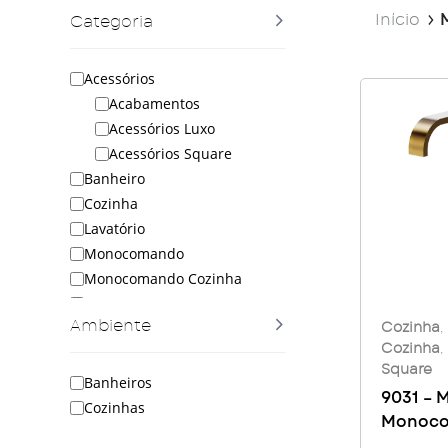
Início
Categoria
Acessórios
Acabamentos
Acessórios Luxo
Acessórios Square
Banheiro
Cozinha
Lavatório
Monocomando
Monocomando Cozinha
Monocomando Square
Ambiente
Square
Cozinha
,
Cozinha
,
Square
Banheiros
9031 – 
Cozinhas
Monoc
Cozinha