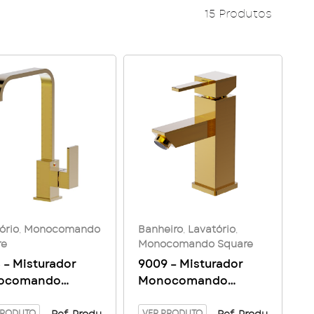
15 Produtos
ório
,
Monocomando
Banheiro
,
Lavatório
,
re
Monocomando Square
 – Misturador
9009 – Misturador
ocomando
Monocomando
tório Mesa Bica
lavatório mesa Bica
PRODUTO
VER PRODUTO