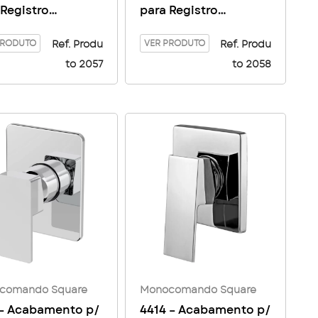
 Registro
para Registro
ocomando
Monocomando
re base DOCOL –
PRODUTO
Square base DOCOL –
VER PRODUTO
Ref. Produ
Ref. Produ
den
Carbon
to 2057
to 2058
comando Square
Monocomando Square
 – Acabamento p/
4414 – Acabamento p/