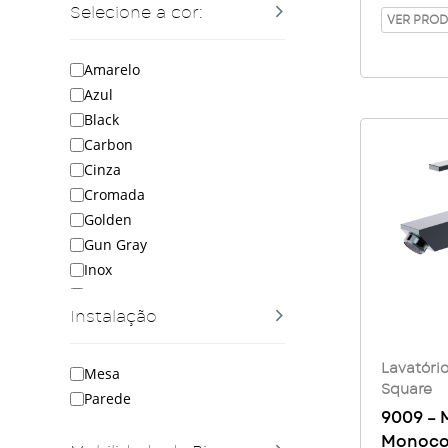
Selecione a cor:
Alta Gir
VER PRO
– Golde
Amarelo
Azul
Black
Carbon
Cinza
Cromada
Golden
Gun Gray
Inox
Laranjado
Instalação
Red
Rosa
Roxo
Lavatóri
Mesa
Square
Verde
Parede
9009 – 
White
Monoc