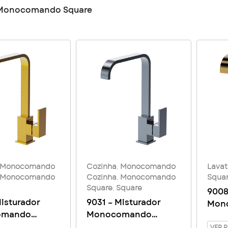
Monocomando Square
Monocomando
Cozinha
,
Monocomando
Lavat
Monocomando
Cozinha
,
Monocomando
Squa
Square
,
Square
9008
Misturador
9031 – Misturador
Mon
omando
Monocomando
Lava
 de mesa Bica
Cozinha de mesa Bica
VER 