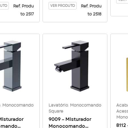
Alta
atório Square
DUTO
Alta Giratório Square
VER PRODUTO
Ref. Produ
Ref. Produ
n
– Carbon
to 2517
to 2518
o
,
Monocomando
Lavatório
,
Monocomando
Acab
Square
Acess
Mono
Misturador
9009 – Misturador
8112
omando
Monocomando