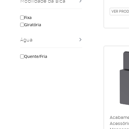
Mobilidade da Bica
lavatór
Baixa S
VER PRO
Fixa
Carbon
Giratória
Água
Quente/Fria
Acabame
Acessóri