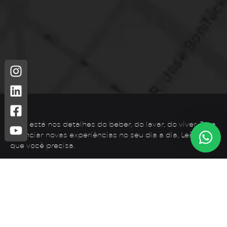
Leão está nos detalhes do beber, do lavar, do viver. Para
vivenciar novas experiências no seu dia a dia, Leão é o
que você precisa.
Telefone: (44) 3425-7300
Endereço: Rodovia PR 182 – KM 02 – Zona Rural, Loanda –
PR, 87900-000
E-mail:
contato@leaometais.com.br