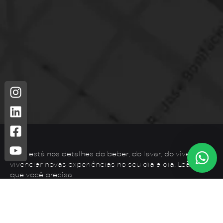
Leão está nos detalhes do beber, do lavar, do viver. Para
vivenciar novas experiências no seu dia a dia, Leão é o
que você precisa.
Telefone: (44) 3425-7300
Endereço: Rodovia PR 182 – KM 02 – Zona Rural, Loanda –