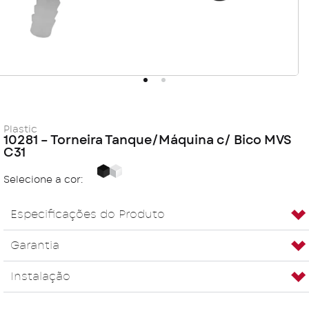
Plastic
10281 – Torneira Tanque/Máquina c/ Bico MVS
C31
Black
White
Selecione a cor:
Especificações do Produto
Garantia
Instalação