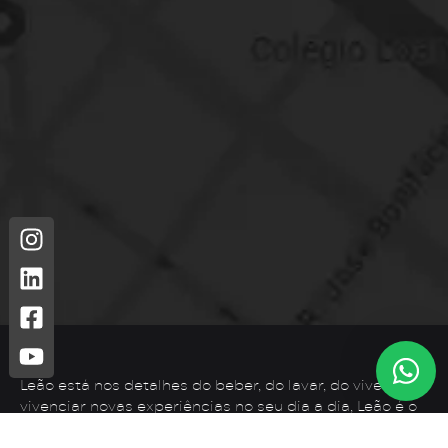
Leão está nos detalhes do beber, do lavar, do viver. Para
vivenciar novas experiências no seu dia a dia, Leão é o
que você precisa.