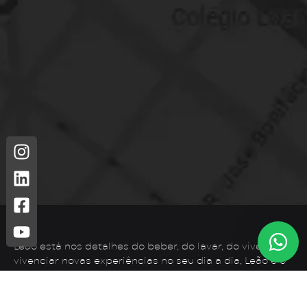
Leão está nos detalhes do beber, do lavar, do viver. Para
vivenciar novas experiências no seu dia a dia, Leão é o
que você precisa.
Telefone: (44) 3425-7300