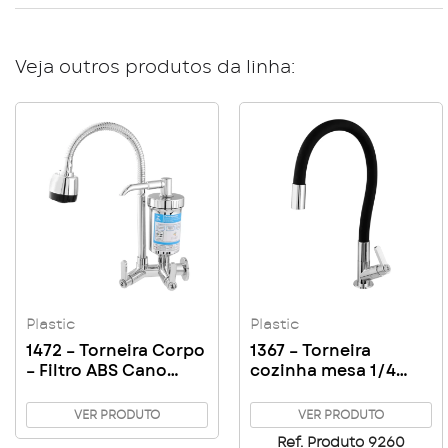
Veja outros produtos da linha:
Plastic
Plastic
1472 – Torneira Corpo
1367 – Torneira
– Filtro ABS Cano
cozinha mesa 1/4
Gourmet Metal 2
Volta Cromada
funções C63
Plastic Flex Black
VER PRODUTO
VER PRODUTO
Ref. Produto 9260