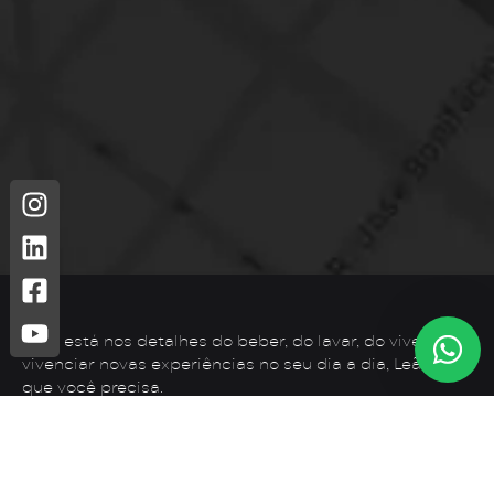
Leão está nos detalhes do beber, do lavar, do viver. Para
vivenciar novas experiências no seu dia a dia, Leão é o
que você precisa.
Telefone: (44) 3425-7300
Endereço: Rodovia PR 182 – KM 02 – Zona Rural, Loanda –