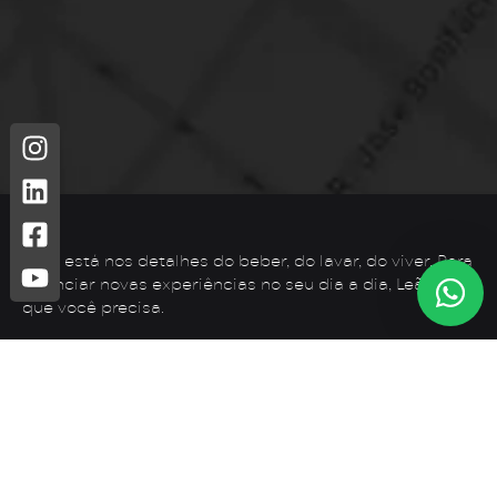
Leão está nos detalhes do beber, do lavar, do viver. Para
vivenciar novas experiências no seu dia a dia, Leão é o
que você precisa.
Telefone: (44) 3425-7300
Endereço: Rodovia PR 182 – KM 02 – Zona Rural, Loanda –
PR, 87900-000
E-mail:
contato@leaometais.com.br