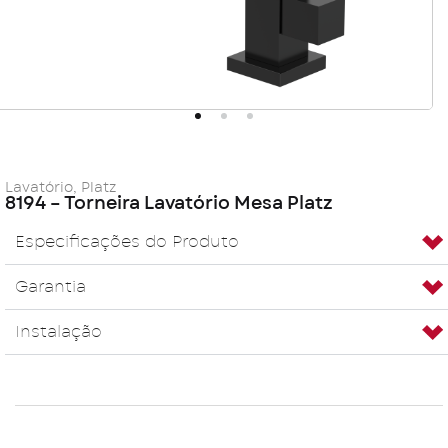
Lavatório
,
Platz
8194 – Torneira Lavatório Mesa Platz
Especificações do Produto
Garantia
Instalação