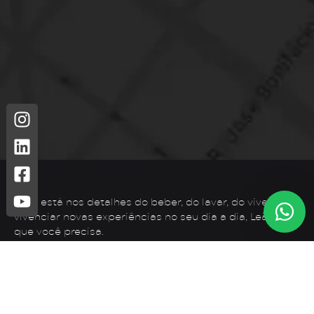
Leão está nos detalhes do beber, do lavar, do viver. Para
vivenciar novas experiências no seu dia a dia, Leão é o
que você precisa.
Telefone: (44) 3425-7300
Endereço: Rodovia PR 182 – KM 02 – Zona Rural, Loanda –
PR, 87900-000