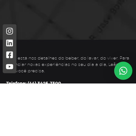
Leão está nos detalhes do beber, do lavar, do viver. Para
vivenciar novas experiências no seu dia a dia, Leão é o
que você precisa.
Telefone: (44) 3425-7300
Endereço: Rodovia PR 182 – KM 02 – Zona Rural, Loanda –
PR, 87900-000
E-mail:
contato@leaometais.com.br