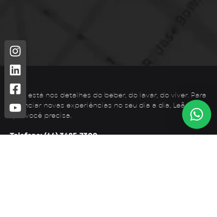
Leão está nos detalhes do beber, do lavar, do viver. Para
vivenciar novas experiências no seu dia a dia, Leão é o
que você precisa.
Telefone: (44) 3425-7300
Endereço: Rodovia PR 182 – KM 02 – Zona Rural, Loanda –
PR, 87900-000
E-mail:
contato@leaometais.com.br