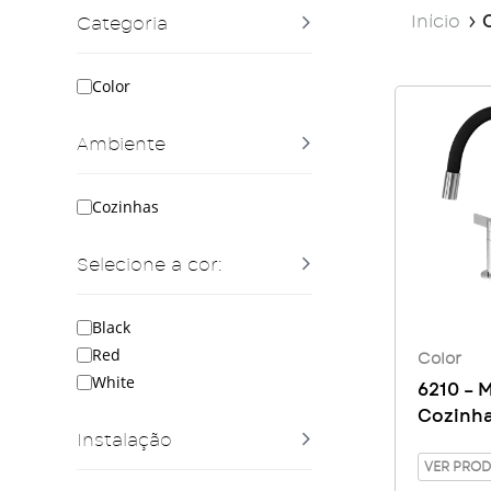
Início
Categoria
Color
Ambiente
Cozinhas
Selecione a cor:
Black
Red
Color
White
6210 – 
Cozinha
Instalação
VER PRO