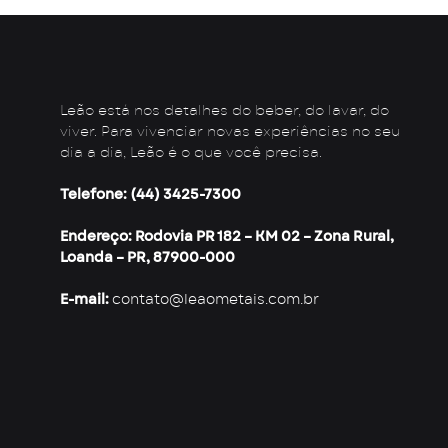
Leão está nos detalhes do beber, do lavar, do
viver. Para vivenciar novas experiências no seu
dia a dia, Leão é o que você precisa.
Telefone: (44) 3425-7300
Endereço: Rodovia PR 182 – KM 02 – Zona Rural,
Loanda – PR, 87900-000
E-mail:
contato@leaometais.com.br