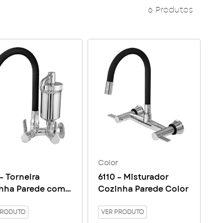
6 Produtos
Color
– Torneira
6110 – Misturador
nha Parede com
Cozinha Parede Color
ro Color – Copo
PRODUTO
VER PRODUTO