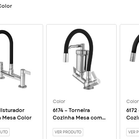
Color
Color
Color
Misturador
6174 – Torneira
6172 
 Mesa Color
Cozinha Mesa com
Cozi
Filtro Color Copo ABS
Filt
DUTO
VER PRODUTO
ABS
VER 