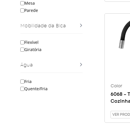
Mesa
Parede
Mobilidade da Bica
Flexível
Giratória
Água
Fria
Color
Quente/Fria
6068 – 
Cozinha
VER PRO