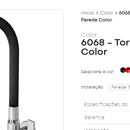
Início
Color
6068
Parede Color
Color
6068 – To
Color
Selecione a cor:
Bl
Instalação
Parede
Especificações do
Garantia