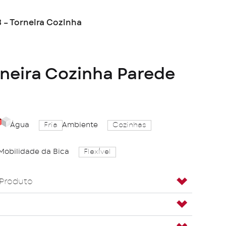
 – Torneira Cozinha
rneira Cozinha Parede
Água
Fria
Ambiente
Cozinhas
ack
Red
White
Mobilidade da Bica
Flexível
 Produto