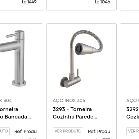
to 1449
to 1046
X 304
AÇO INOX 304
AÇO 
orneira
3293 – Torneira
3292
io Bancada
Cozinha Parede
Cozi
o Aço Inox
Giratório Aço Inox
Gira
DUTO
304
VER PRODUTO
VER 
Ref. Produ
Ref. Produ