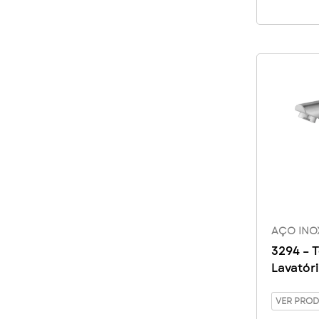
AÇO INO
3294 – T
Lavatór
Giratóri
VER PRO