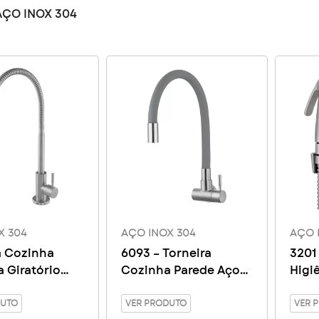
AÇO INOX 304
X 304
AÇO INOX 304
AÇO 
a Cozinha
6093 – Torneira
3201
 Giratório
Cozinha Parede Aço
Higi
 Aço Inox 304
Inox 304
DUTO
VER PRODUTO
VER 