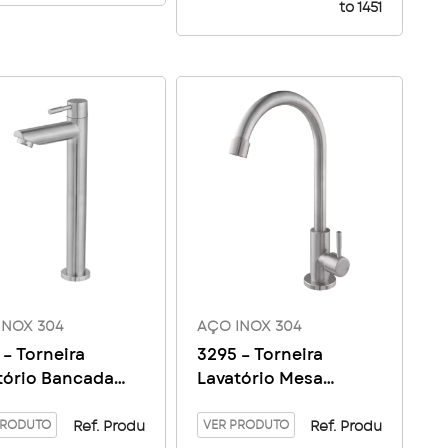
to 1451
INOX 304
AÇO INOX 304
 – Torneira
3295 – Torneira
tório Bancada
Lavatório Mesa
tório Aço Inox
Giratório Aço Inox
PRODUTO
304
VER PRODUTO
Ref. Produ
Ref. Produ