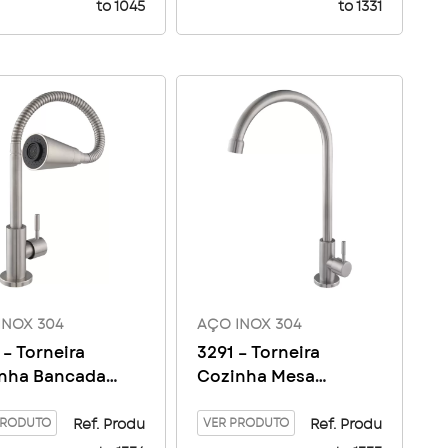
to 1045
to 1331
INOX 304
AÇO INOX 304
 – Torneira
3291 – Torneira
nha Bancada
Cozinha Mesa
tório
Giratório Bica Alta
PRODUTO
Aço Inox 304
VER PRODUTO
Ref. Produ
Ref. Produ