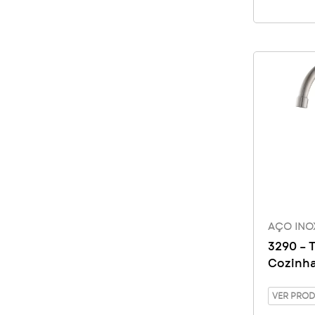
AÇO INO
3290 – 
Cozinh
Giratór
VER PRO