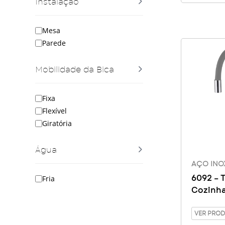
Instalação
Mesa
Parede
Mobilidade da Bica
Fixa
Flexível
Giratória
Água
AÇO INO
Fria
6092 – 
Cozinh
Inox 30
VER PRO