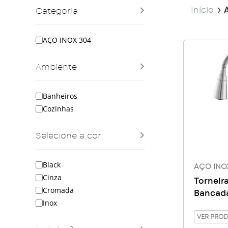
Início
Categoria
AÇO INOX 304
Ambiente
Banheiros
Cozinhas
Selecione a cor:
Black
AÇO INO
Cinza
Torneir
Cromada
Bancada
Inox
Gourmet
VER PRO