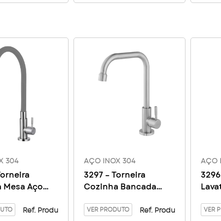
X 304
AÇO INOX 304
AÇO 
Torneira
3297 – Torneira
3296
a Mesa Aço
Cozinha Bancada
Lava
4 Color
Giratório Aço Inox
Gira
DUTO
304
VER PRODUTO
304
VER 
Ref. Produ
Ref. Produ