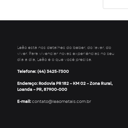
Leão está nos detalhes do beber, do lavar, do
viver. Para vivenciar novas experiências no seu
dia a dia, Leão é o que você precisa.
Telefone: (44) 3425-7300
Endereço: Rodovia PR 182 – KM 02 – Zona Rural,
Loanda – PR, 87900-000
E-mail:
contato@leaometais.com.br