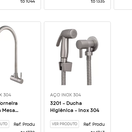
to 1044
to 1335
X 304
AÇO INOX 304
Torneira
3201 – Ducha
a Mesa
Higiênica – Inox 304
io Aço 304
DUTO
VER PRODUTO
Ref. Produ
Ref. Produ