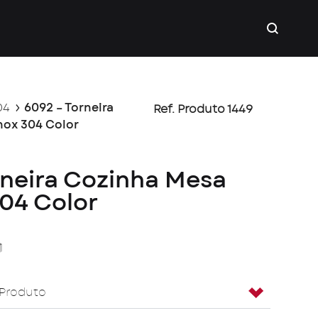
04
6092 – Torneira
Ref. Produto 1449
nox 304 Color
rneira Cozinha Mesa
304 Color
ack
Cinza
 Produto