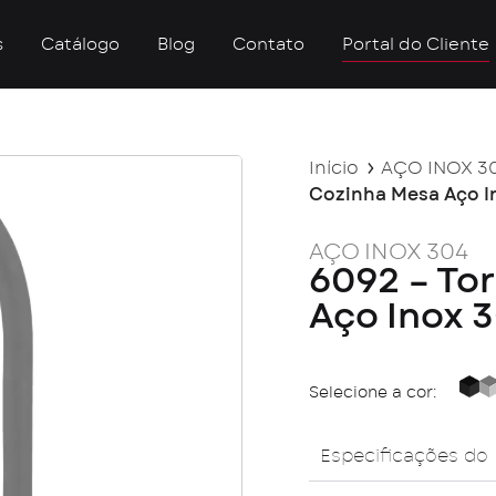
s
Catálogo
Blog
Contato
Portal do Cliente
Início
AÇO INOX 3
Cozinha Mesa Aço I
AÇO INOX 304
6092 – To
Aço Inox 
Selecione a cor:
Bl
Especificações do