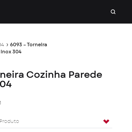
04
6093 – Torneira
 Inox 304
rneira Cozinha Parede
304
ack
Cinza
 Produto