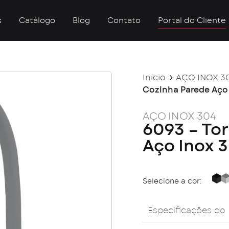
s
Catálogo
Blog
Contato
Portal do Cliente
Início
AÇO INOX 3
Cozinha Parede Aço
AÇO INOX 304
6093 – To
Aço Inox 
Selecione a cor:
Bl
Especificações do