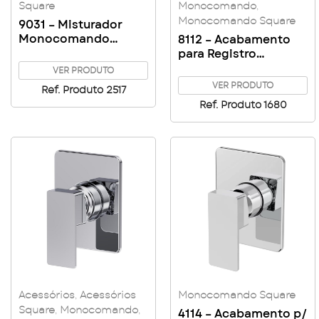
Square
Monocomando
,
Monocomando Square
9031 – Misturador
Monocomando
8112 – Acabamento
Cozinha de mesa
para Registro
Bica Alta Giratório
Monocomando
VER PRODUTO
Square – Golden
Square base DOCOL –
VER PRODUTO
Ref. Produto 2517
black
Ref. Produto 1680
Acessórios
,
Acessórios
Monocomando Square
Square
,
Monocomando
,
4114 – Acabamento p/