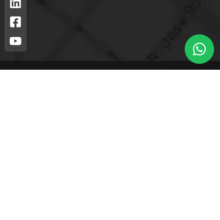
Leão está nos detalhes do beber, do lavar, do viver. Para
vivenciar novas experiências no seu dia a dia, Leão é o
que você precisa.
Telefone: (44) 3425-7300
Endereço: Rodovia PR 182 – KM 02 – Zona Rural, Loanda –
PR, 87900-000
E-mail:
contato@leaometais.com.br