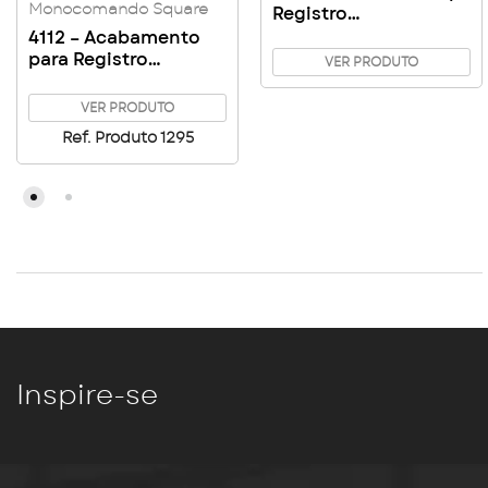
Monocomando Square
Registro
Monocomando
4112 – Acabamento
Square Base
para Registro
VER PRODUTO
Leão/Deca
Monocomando
Square base DOCOL –
VER PRODUTO
Cromado
Ref. Produto 1295
Inspire-se