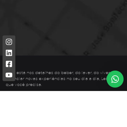
Leão está nos detalhes do beber, do lavar, do viver. Para
vivenciar novas experiências no seu dia a dia, Leão é o
que você precisa.
Telefone: (44) 3425-7300
Endereço: Rodovia PR 182 – KM 02 – Zona Rural, Loanda –
PR, 87900-000
E-mail:
contato@leaometais.com.br