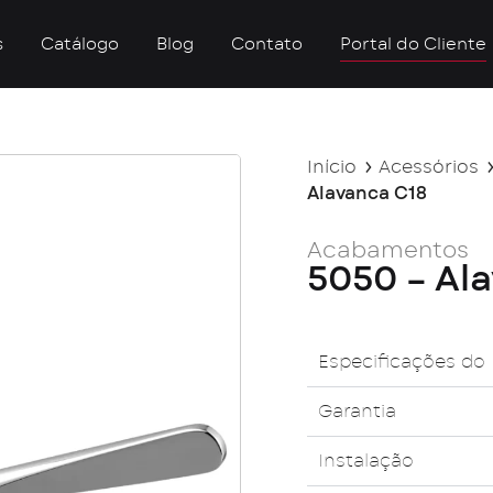
s
Catálogo
Blog
Contato
Portal do Cliente
Início
Acessórios
Alavanca C18
Acabamentos
5050 – Al
Especificações do
Garantia
Instalação