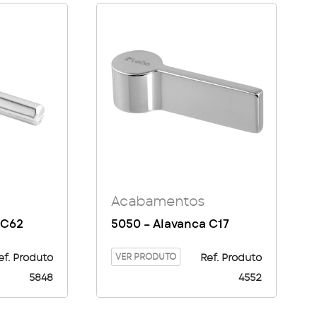
Acabamentos
 C62
5050 – Alavanca C17
VER PRODUTO
ef. Produto
Ref. Produto
5848
4552