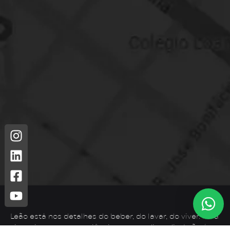
Leão está nos detalhes do beber, do lavar, do viver. Para
vivenciar novas experiências no seu dia a dia, Leão é o