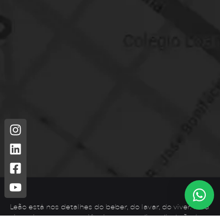
Leão está nos detalhes do beber, do lavar, do viver. Para
vivenciar novas experiências no seu dia a dia, Leão é o