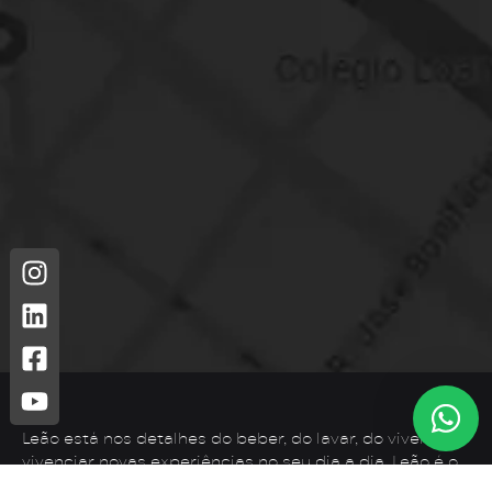
Leão está nos detalhes do beber, do lavar, do viver. Para
vivenciar novas experiências no seu dia a dia, Leão é o
que você precisa.