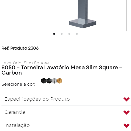
Ref. Produto 2306
Lavatório
,
Slim Square
8050 – Torneira Lavatório Mesa Slim Square –
Carbon
Black
Carbon
Cromada
Golden
Selecione a cor:
Especificações do Produto
Garantia
Instalação