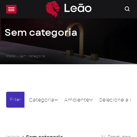
Sem categoria
Início
»
Sem categoria
Categoria
Ambiente
Selecione a co