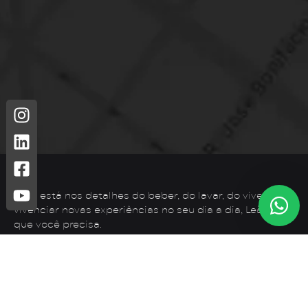
Leão está nos detalhes do beber, do lavar, do viver. Para
vivenciar novas experiências no seu dia a dia, Leão é o
que você precisa.
Telefone: (44) 3425-7300
Endereço: Rodovia PR 182 – KM 02 – Zona Rural, Loanda –
PR, 87900-000