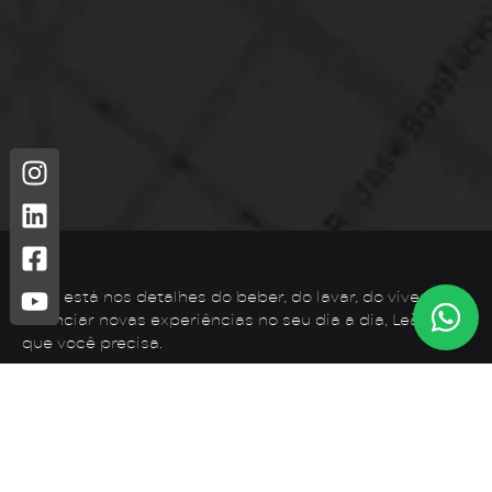
Leão está nos detalhes do beber, do lavar, do viver. Para
vivenciar novas experiências no seu dia a dia, Leão é o
que você precisa.
Telefone: (44) 3425-7300
Endereço: Rodovia PR 182 – KM 02 – Zona Rural, Loanda –
PR, 87900-000