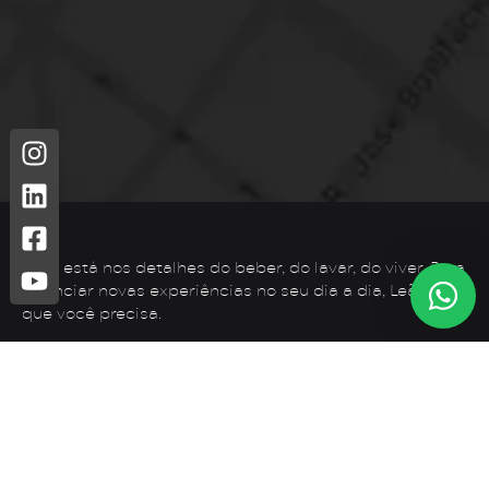
Leão está nos detalhes do beber, do lavar, do viver. Para
vivenciar novas experiências no seu dia a dia, Leão é o
que você precisa.
Telefone: (44) 3425-7300
Endereço: Rodovia PR 182 – KM 02 – Zona Rural, Loanda –
PR, 87900-000
E-mail:
contato@leaometais.com.br