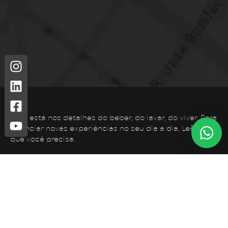
Leão está nos detalhes do beber, do lavar, do viver. Para
vivenciar novas experiências no seu dia a dia, Leão é o
que você precisa.
Telefone: (44) 3425-7300
Endereço: Rodovia PR 182 – KM 02 – Zona Rural, Loanda –
PR, 87900-000
E-mail:
contato@leaometais.com.br