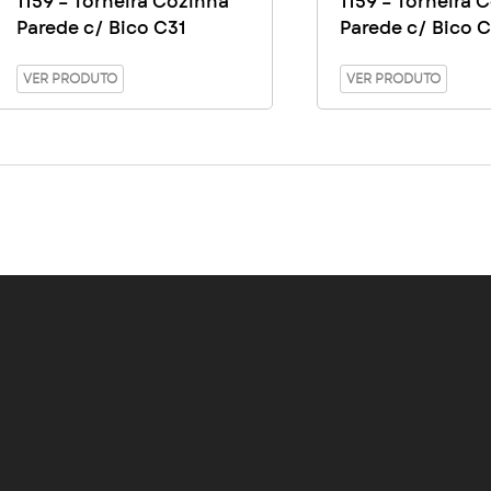
1159 – Torneira Cozinha
1159 – Torneira 
Parede c/ Bico C31
Parede c/ Bico 
VER PRODUTO
VER PRODUTO