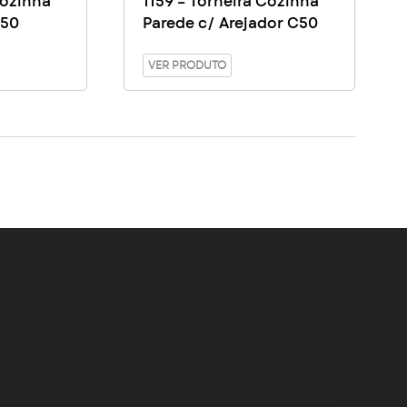
Cozinha
1159 – Torneira Cozinha
C50
Parede c/ Arejador C50
VER PRODUTO