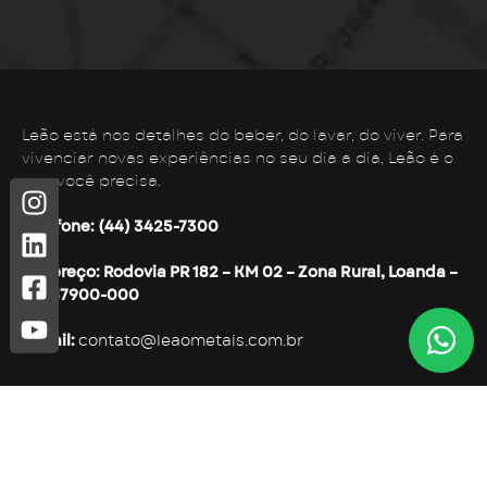
Leão está nos detalhes do beber, do lavar, do viver. Para
vivenciar novas experiências no seu dia a dia, Leão é o
que você precisa.
Telefone: (44) 3425-7300
Endereço: Rodovia PR 182 – KM 02 – Zona Rural, Loanda –
PR, 87900-000
E-mail:
contato@leaometais.com.br
Institucional
Categorias