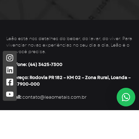
Leão está nos detalhes do beber, do lavar, do viver. Para
vivenciar novas experiências no seu dia a dia, Leão é o
que você precisa.
Telefone: (44) 3425-7300
Endereço: Rodovia PR 182 – KM 02 – Zona Rural, Loanda –
PR, 87900-000
E-mail:
contato@leaometais.com.br
Institucional
Categorias