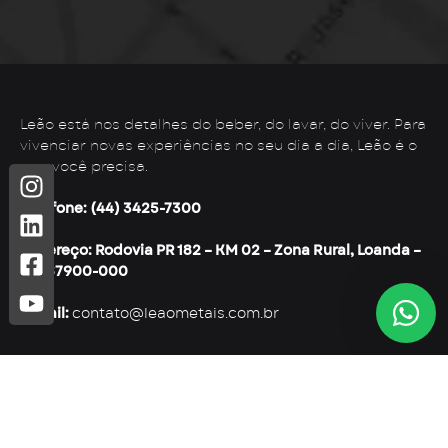
Leão está nos detalhes do beber, do lavar, do viver. Para
vivenciar novas experiências no seu dia a dia, Leão é o
que você precisa.
Telefone: (44) 3425-7300
Endereço: Rodovia PR 182 – KM 02 – Zona Rural, Loanda –
PR, 87900-000
E-mail:
contato@leaometais.com.br
Institucional
Categorias