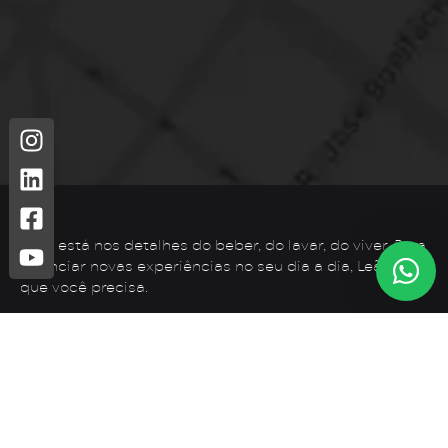
Leão está nos detalhes do beber, do lavar, do viver. Para
vivenciar novas experiências no seu dia a dia, Leão é o
que você precisa.
Telefone: (44) 3425-7300
Endereço: Rodovia PR 182 – KM 02 – Zona Rural, Loanda –
PR, 87900-000
E-mail:
contato@leaometais.com.br