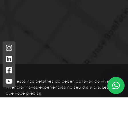
Leão está nos detalhes do beber, do lavar, do viver. Para
vivenciar novas experiências no seu dia a dia, Leão é o
que você precisa.
Telefone: (44) 3425-7300
Endereço: Rodovia PR 182 – KM 02 – Zona Rural, Loanda –
PR, 87900-000