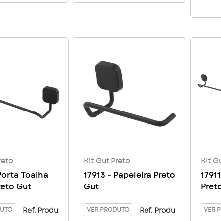
reto
Kit Gut Preto
Kit G
Porta Toalha
17913 – Papeleira Preto
17911
reto Gut
Gut
Pret
DUTO
VER PRODUTO
VER 
Ref. Produ
Ref. Produ