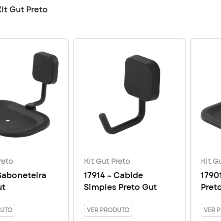
it Gut Preto
reto
Kit Gut Preto
Kit G
 Saboneteira
17914 – Cabide
1790
ut
Simples Preto Gut
Pret
DUTO
VER PRODUTO
VER 