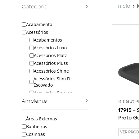
Início
K
Categoria
Acabamento
Acessórios
Acabamentos
Acessórios Luxo
Acessórios Platz
Acessórios Pluss
Acessórios Shine
Acessórios Slim Fit
Escovado
Acessórios Square
Acessórios UNI
Ambiente
Kit Gut P
Acessórios Versati
17915 –
Cabide
Preto G
Áreas Externas
Cabideiro
Banheiros
Dispenser
VER PRO
Cozinhas