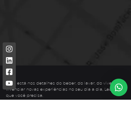
Leão está nos detalhes do beber, do lavar, do viver. Para
vivenciar novas experiências no seu dia a dia, Leão é o
que você precisa.
Telefone: (44) 3425-7300
Endereço: Rodovia PR 182 – KM 02 – Zona Rural, Loanda –
PR, 87900-000