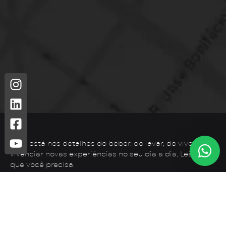
Leão está nos detalhes do beber, do lavar, do viver. Para
vivenciar novas experiências no seu dia a dia, Leão é o
que você precisa.
Telefone: (44) 3425-7300
Endereço: Rodovia PR 182 – KM 02 – Zona Rural, Loanda –
PR, 87900-000