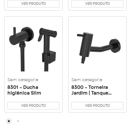
1 1/4″ DN32 – 1 1/2″
VER PRODUTO
VER PRODUTO
DN40
Sem categoria
Sem categoria
8301 – Ducha
8300 – Torneira
higiênica Slim
Jardim | Tanque
Parede com Bico
Metal Slim
VER PRODUTO
VER PRODUTO