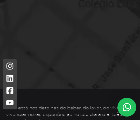
Leão está nos detalhes do beber, do lavar, do viver. Para
vivenciar novas experiências no seu dia a dia, Leão é o
que você precisa.
Telefone: (44) 3425-7300