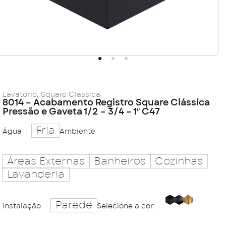
Lavatório
,
Square Clássica
8014 – Acabamento Registro Square Clássica
Pressão e Gaveta 1/2 – 3/4 – 1″ C47
Fria
Água
Ambiente
Áreas Externas
Banheiros
Cozinhas
Lavanderia
Parede
Black
Carbon
Golde
Instalação
Selecione a cor: