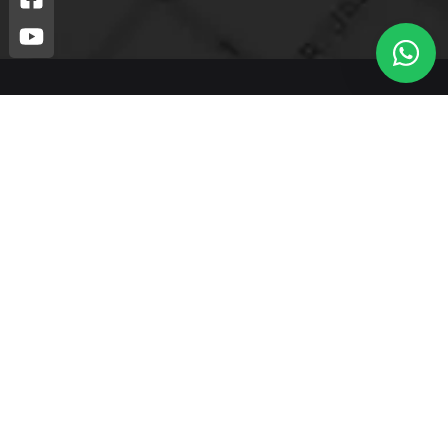
Leão está nos detalhes do beber, do lavar, do viver. Para
vivenciar novas experiências no seu dia a dia, Leão é o
que você precisa.
Telefone: (44) 3425-7300
Endereço: Rodovia PR 182 – KM 02 – Zona Rural, Loanda –
PR, 87900-000
E-mail:
contato@leaometais.com.br
Institucional
Categorias