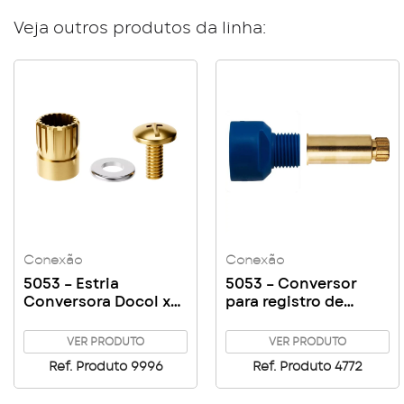
Veja outros produtos da linha:
Conexão
Conexão
5053 – Estria
5053 – Conversor
Conversora Docol x
para registro de
Deca
pressão e de gaveta
Fabrimar para
VER PRODUTO
VER PRODUTO
acabamento
Ref. Produto 9996
Ref. Produto 4772