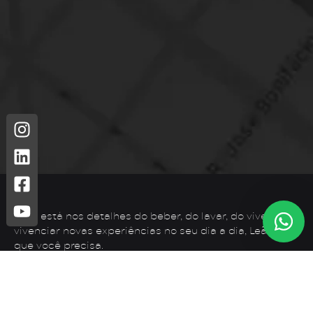
Leão está nos detalhes do beber, do lavar, do viver. Para
vivenciar novas experiências no seu dia a dia, Leão é o
que você precisa.
Telefone: (44) 3425-7300
Endereço: Rodovia PR 182 – KM 02 – Zona Rural, Loanda –