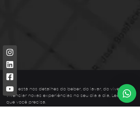
Leão está nos detalhes do beber, do lavar, do viver. Para
vivenciar novas experiências no seu dia a dia, Leão é o
que você precisa.
Telefone: (44) 3425-7300
Endereço: Rodovia PR 182 – KM 02 – Zona Rural, Loanda –
PR, 87900-000