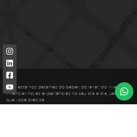
Leão está nos detalhes do beber, do lavar, do viver. Para
vivenciar novas experiências no seu dia a dia, Leão é o
que você precisa.
Telefone: (44) 3425-7300
Endereço: Rodovia PR 182 – KM 02 – Zona Rural, Loanda –
PR, 87900-000