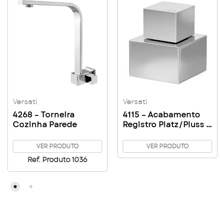
Versati
Versati
4268 – Torneira
4115 – Acabamento
Cozinha Parede
Registro Platz/Pluss –
Gaveta Canopla ABS
– 1″1/4 – 1″1/2 C47
VER PRODUTO
VER PRODUTO
Ref. Produto 1036