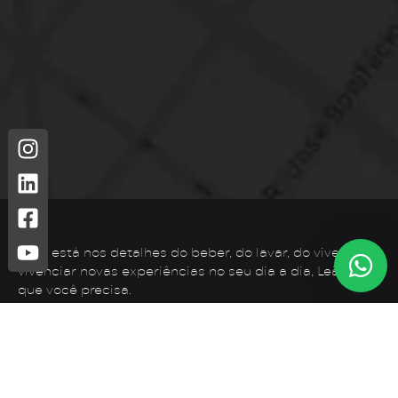
Leão está nos detalhes do beber, do lavar, do viver. Para
vivenciar novas experiências no seu dia a dia, Leão é o
que você precisa.
Telefone: (44) 3425-7300
Endereço: Rodovia PR 182 – KM 02 – Zona Rural, Loanda –
PR, 87900-000