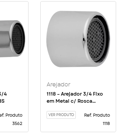
Arejador
3/4
1118 – Arejador 3/4 Fixo
BS
em Metal c/ Rosca
Interna
VER PRODUTO
ef. Produto
Ref. Produto
3562
1118