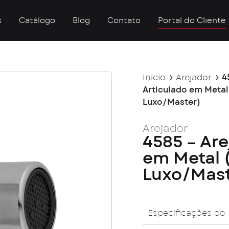
s
Catálogo
Blog
Contato
Portal do Cliente
Início
Arejador
4
Articulado em Metal
Luxo/Master)
Arejador
4585 – Are
em Metal (
Luxo/Mast
Especificações do