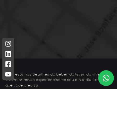
Leão está nos detalhes do beber, do lavar, do viver. Para
vivenciar novas experiências no seu dia a dia, Leão é o
que você precisa.
Telefone: (44) 3425-7300
Endereço: Rodovia PR 182 – KM 02 – Zona Rural, Loanda –
PR, 87900-000